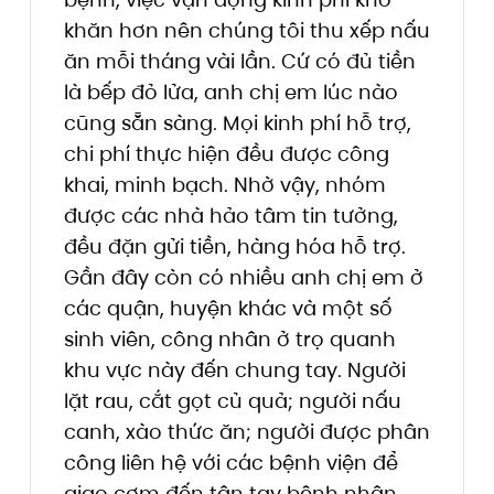
khăn hơn nên chúng tôi thu xếp nấu
ăn mỗi tháng vài lần. Cứ có đủ tiền
là bếp đỏ lửa, anh chị em lúc nào
cũng sẵn sàng. Mọi kinh phí hỗ trợ,
chi phí thực hiện đều được công
khai, minh bạch. Nhờ vậy, nhóm
được các nhà hảo tâm tin tưởng,
đều đặn gửi tiền, hàng hóa hỗ trợ.
Gần đây còn có nhiều anh chị em ở
các quận, huyện khác và một số
sinh viên, công nhân ở trọ quanh
khu vực này đến chung tay. Người
lặt rau, cắt gọt củ quả; người nấu
canh, xào thức ăn; người được phân
công liên hệ với các bệnh viện để
giao cơm đến tận tay bệnh nhân