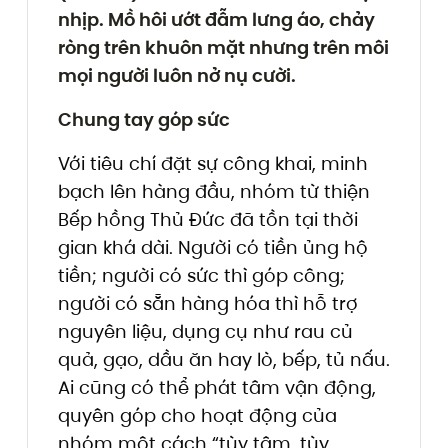
nhịp. Mồ hôi ướt đẫm lưng áo, chảy
ròng trên khuôn mặt nhưng trên môi
mọi người luôn nở nụ cười.
Chung tay góp sức
Với tiêu chí đặt sự công khai, minh
bạch lên hàng đầu, nhóm từ thiện
Bếp hồng Thủ Đức đã tồn tại thời
gian khá dài. Người có tiền ủng hộ
tiền; người có sức thì góp công;
người có sẵn hàng hóa thì hỗ trợ
nguyên liệu, dụng cụ như rau củ
quả, gạo, dầu ăn hay lò, bếp, tủ nấu.
Ai cũng có thể phát tâm vận động,
quyên góp cho hoạt động của
nhóm một cách “tùy tâm, tùy