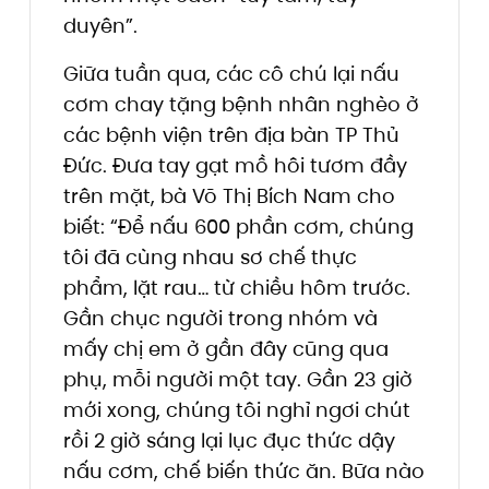
duyên”.
Giữa tuần qua, các cô chú lại nấu
cơm chay tặng bệnh nhân nghèo ở
các bệnh viện trên địa bàn TP Thủ
Đức. Đưa tay gạt mồ hôi tươm đầy
trên mặt, bà Võ Thị Bích Nam cho
biết: “Để nấu 600 phần cơm, chúng
tôi đã cùng nhau sơ chế thực
phẩm, lặt rau… từ chiều hôm trước.
Gần chục người trong nhóm và
mấy chị em ở gần đây cũng qua
phụ, mỗi người một tay. Gần 23 giờ
mới xong, chúng tôi nghỉ ngơi chút
rồi 2 giờ sáng lại lục đục thức dậy
nấu cơm, chế biến thức ăn. Bữa nào