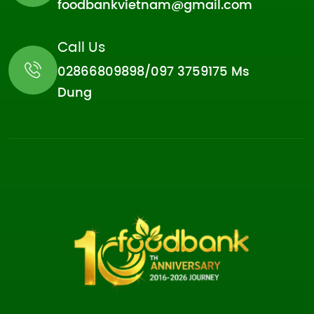
foodbankvietnam@gmail.com
Call Us
02866809898/097 3759175 Ms
Dung