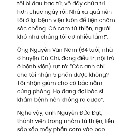
tôi bị đau bao tử, vô đây chữa trị
hơn chục ngày rồi. Nhà xa quá nên
tôi ở lại bệnh viện luôn để tiện chăm
sóc chồng. Có cơm từ thiện, người
khó như chúng tôi đỡ nhiều lắm!”.
Ông Nguyễn Văn Năm (64 tuổi, nhà
ở huyện Củ Chi, đang điều trị nội trú
ở bệnh viện) rụt rè: “Các anh chị
cho tôi nhận 5 phần được không?
Tôi nhận giùm cho cô bác nằm
cùng phòng. Họ đang đợi bác sĩ
khám bệnh nên không ra được”.
Nghe vậy, anh Nguyễn Đức Đạt,
thành viên trong nhóm từ thiện, liền
sắp xếp mấy phần cơm vào bao