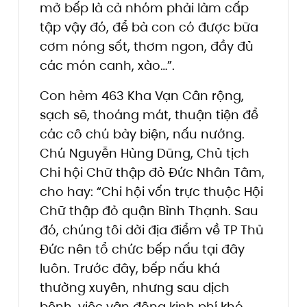
mở bếp là cả nhóm phải làm cấp
tập vậy đó, để bà con có được bữa
cơm nóng sốt, thơm ngon, đầy đủ
các món canh, xào…”.
Con hẻm 463 Kha Vạn Cân rộng,
sạch sẽ, thoáng mát, thuận tiện để
các cô chú bày biện, nấu nướng.
Chú Nguyễn Hùng Dũng, Chủ tịch
Chi hội Chữ thập đỏ Đức Nhân Tâm,
cho hay: “Chi hội vốn trực thuộc Hội
Chữ thập đỏ quận Bình Thạnh. Sau
đó, chúng tôi dời địa điểm về TP Thủ
Đức nên tổ chức bếp nấu tại đây
luôn. Trước đây, bếp nấu khá
thường xuyên, nhưng sau dịch
bệnh, việc vận động kinh phí khó