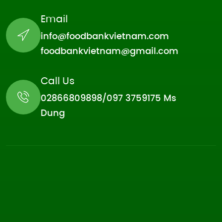
Email
info@foodbankvietnam.com
foodbankvietnam@gmail.com
Call Us
02866809898/097 3759175 Ms
Dung