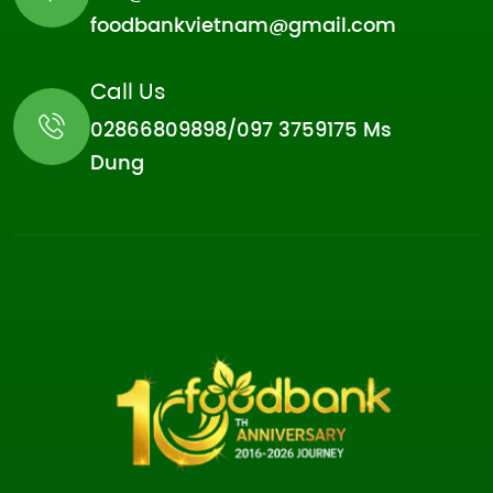
foodbankvietnam@gmail.com
Call Us
02866809898/097 3759175 Ms
Dung