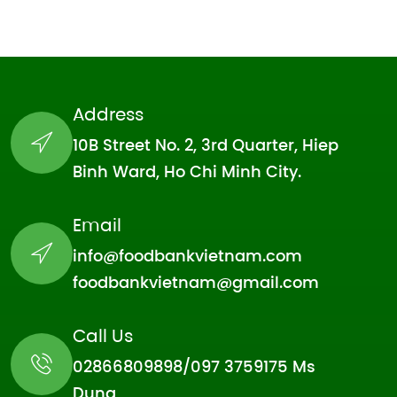
Address
10B Street No. 2, 3rd Quarter, Hiep
Binh Ward, Ho Chi Minh City.
Email
info@foodbankvietnam.com
foodbankvietnam@gmail.com
Call Us
02866809898/097 3759175 Ms
Dung