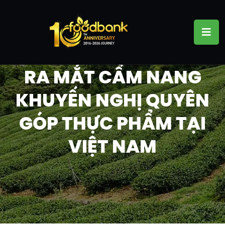
RA MẮT CẨM NANG
KHUYẾN NGHỊ QUYÊN
GÓP THỰC PHẨM TẠI
VIỆT NAM