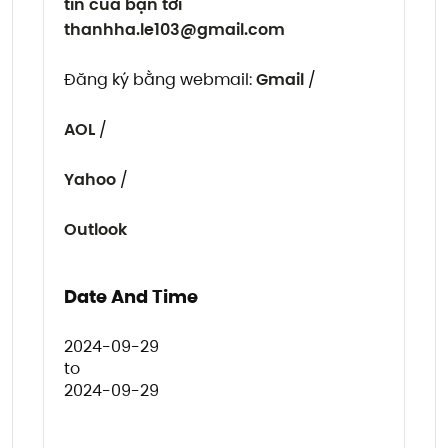
tin của bạn tới
thanhha.le103@gmail.com
Đăng ký bằng webmail:
Gmail
/
AOL
/
Yahoo
/
Outlook
Date And Time
2024-09-29
to
2024-09-29