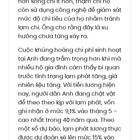
hơn song chi ít hơn, thậm chí họ
còn sử dụng công nghệ để giám sát
mức độ chi tiêu của họ nhằm tránh
lạm chi. Ông cho rằng đây là xu
hướng chưa từng xảy ra.
Cuộc khủng hoảng chi phí sinh hoạt
tại Anh đang trầm trọng hơn khi mà
nhiều hộ gia đình cảm thấy bi quan
trước tình trạng lạm phát tăng, giá
nhiên liệu tăng. Với tiền lương hiện
nay, người dân Anh đang chật vật
để theo theo kịp với lạm phát, vốn
ghi nhận ở mức 9,1% vào tháng 5 –
cao nhất trong 40 năm qua. Theo
một số dự báo, lạm phát lương thực
được dự đoán sẽ lên mức 15% vào