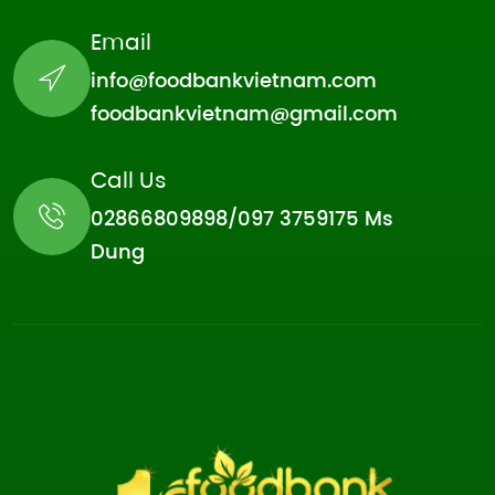
Email
info@foodbankvietnam.com
foodbankvietnam@gmail.com
Call Us
02866809898/097 3759175 Ms
Dung